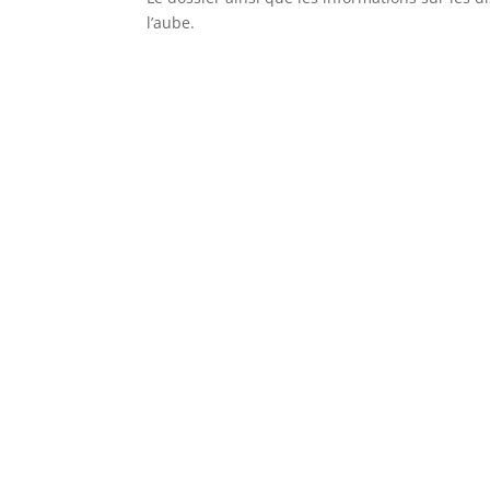
l’aube.
https://www.aube.fr/122-vivre-chez-soi.htm
Demande-aides-autonomie-10