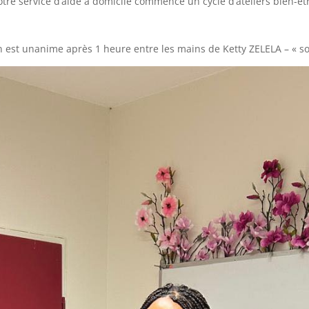
tre service d’aide à domicile commence un cycle d’ateliers bien-êtr
on est unanime après 1 heure entre les mains de Ketty ZELELA – « soci