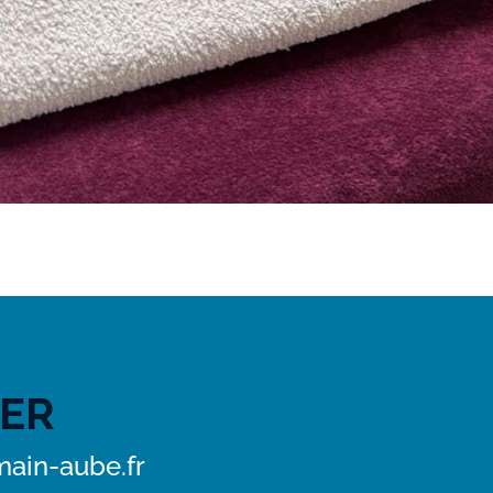
ER
ain-aube.fr