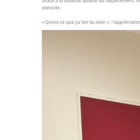
Grace à la dotation qualité du Département, no
domicile.
« Qu’est-ce que ça fait du bien » : l’appréciati